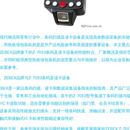
现代物流和零售行业中，条码扫描及读卡设备是实现高效数据采集的关键
，而热收缩包装机则是提升产品包装效率和美观度的重要设备。本文重点
ZEBEX品牌旗下的Z-7010条码及读卡设备的性能特点、厂家概况及报价
，并同时梳理典型热收缩包装机的选型要点与市场报价，以期为企业采购
全面参考。
、ZEBEX品牌与Z-7010条码及读卡设备
EBEX是一家以条码扫描、读卡和数据采集设备闻名的制造商，其产品广
于仓储、零售和工业自动化领域。其中的Z-7010型号集成了条码扫描与
/IC卡读取功能，适合需要多功能识别的场景（如门禁、会员卡结算等）
设备采用高性能激光扫描头，支持一维条码快速、准确识读，并适配常用
触式和接触式IC卡标准性能稳定兼容性好。
报价方面，参考市场反馈与品牌经销体系，推断常规商家的ZEBEX Z-701